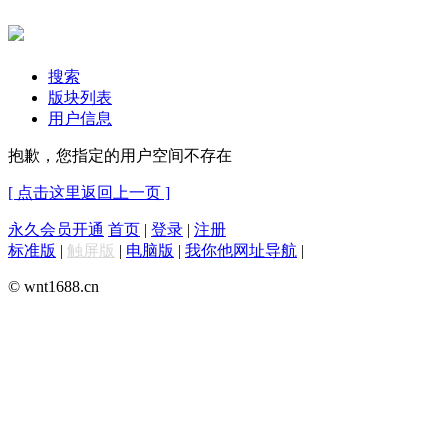
搜索
版块列表
用户信息
抱歉，您指定的用户空间不存在
[ 点击这里返回上一页 ]
永久会员开通
首页
|
登录
|
注册
标准版
|
触屏版
|
电脑版
|
我你他网址导航
|
© wnt1688.cn