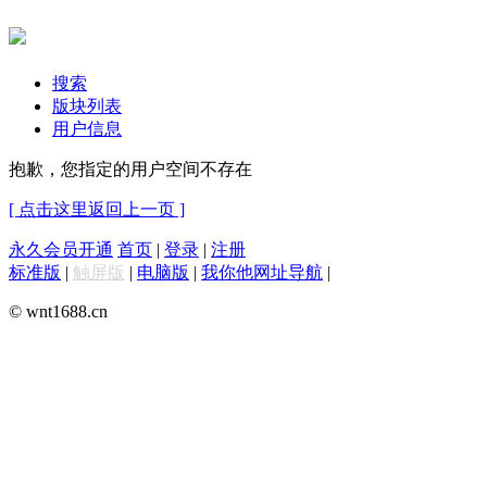
搜索
版块列表
用户信息
抱歉，您指定的用户空间不存在
[ 点击这里返回上一页 ]
永久会员开通
首页
|
登录
|
注册
标准版
|
触屏版
|
电脑版
|
我你他网址导航
|
© wnt1688.cn