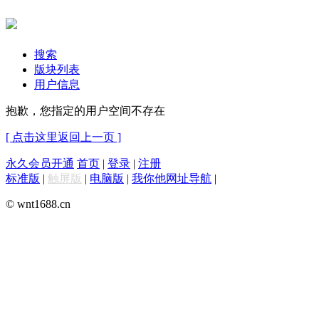
搜索
版块列表
用户信息
抱歉，您指定的用户空间不存在
[ 点击这里返回上一页 ]
永久会员开通
首页
|
登录
|
注册
标准版
|
触屏版
|
电脑版
|
我你他网址导航
|
© wnt1688.cn