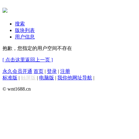
搜索
版块列表
用户信息
抱歉，您指定的用户空间不存在
[ 点击这里返回上一页 ]
永久会员开通
首页
|
登录
|
注册
标准版
|
触屏版
|
电脑版
|
我你他网址导航
|
© wnt1688.cn