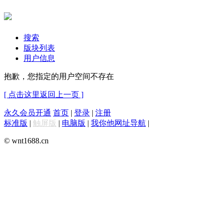
搜索
版块列表
用户信息
抱歉，您指定的用户空间不存在
[ 点击这里返回上一页 ]
永久会员开通
首页
|
登录
|
注册
标准版
|
触屏版
|
电脑版
|
我你他网址导航
|
© wnt1688.cn