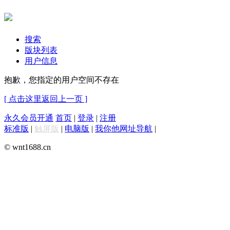
搜索
版块列表
用户信息
抱歉，您指定的用户空间不存在
[ 点击这里返回上一页 ]
永久会员开通
首页
|
登录
|
注册
标准版
|
触屏版
|
电脑版
|
我你他网址导航
|
© wnt1688.cn