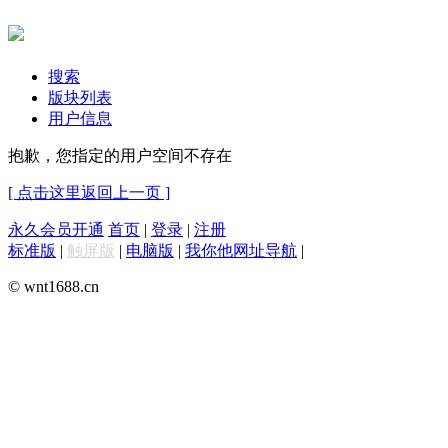
搜索
版块列表
用户信息
抱歉，您指定的用户空间不存在
[ 点击这里返回上一页 ]
永久会员开通
首页
|
登录
|
注册
标准版
|
触屏版
|
电脑版
|
我你他网址导航
|
© wnt1688.cn