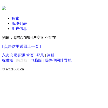
搜索
版块列表
用户信息
抱歉，您指定的用户空间不存在
[ 点击这里返回上一页 ]
永久会员开通
首页
|
登录
|
注册
标准版
|
触屏版
|
电脑版
|
我你他网址导航
|
© wnt1688.cn