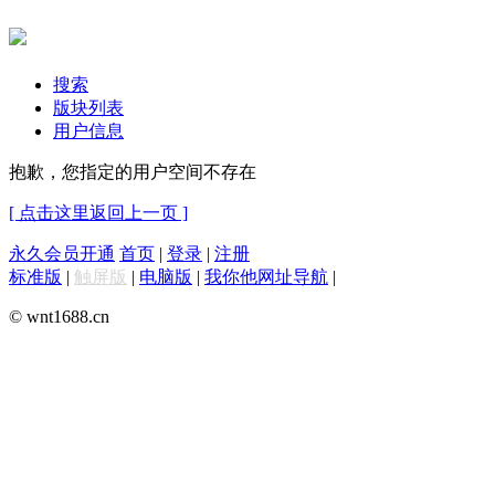
搜索
版块列表
用户信息
抱歉，您指定的用户空间不存在
[ 点击这里返回上一页 ]
永久会员开通
首页
|
登录
|
注册
标准版
|
触屏版
|
电脑版
|
我你他网址导航
|
© wnt1688.cn