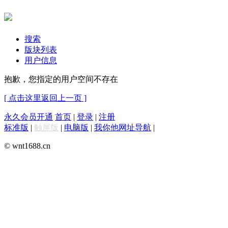
搜索
版块列表
用户信息
抱歉，您指定的用户空间不存在
[ 点击这里返回上一页 ]
永久会员开通
首页
|
登录
|
注册
标准版
|
触屏版
|
电脑版
|
我你他网址导航
|
© wnt1688.cn