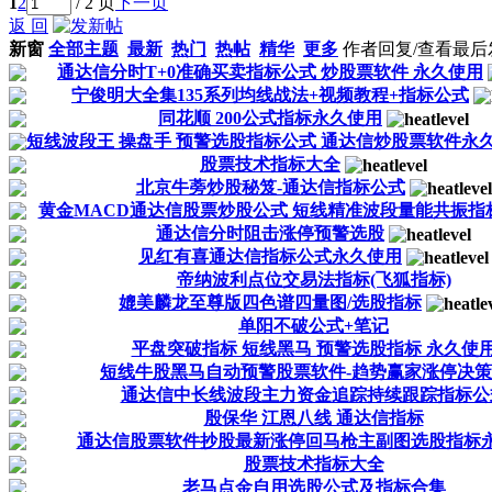
1
2
/ 2 页
下一页
返 回
新窗
全部主题
最新
热门
热帖
精华
更多
作者
回复/查看
最后
通达信分时T+0准确买卖指标公式 炒股票软件 永久使用
宁俊明大全集135系列均线战法+视频教程+指标公式
同花顺 200公式指标永久使用
短线波段王 操盘手 预警选股指标公式 通达信炒股票软件永
股票技术指标大全
北京牛蒡炒股秘笈-通达信指标公式
黄金MACD通达信股票炒股公式 短线精准波段量能共振指
通达信分时阻击涨停预警选股
见红有喜通达信指标公式永久使用
帝纳波利点位交易法指标(飞狐指标)
媲美麟龙至尊版四色谱四量图/选股指标
单阳不破公式+笔记
平盘突破指标 短线黑马 预警选股指标 永久使
短线牛股黑马自动预警股票软件-趋势赢家涨停决
通达信中长线波段主力资金追踪持续跟踪指标公
殷保华 江恩八线 通达信指标
通达信股票软件抄股最新涨停回马枪主副图选股指标
股票技术指标大全
老马点金自用选股公式及指标合集