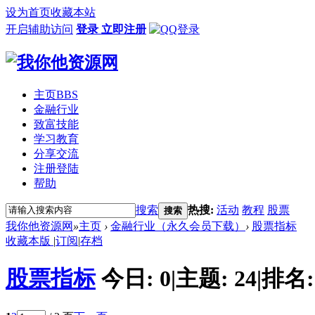
设为首页
收藏本站
开启辅助访问
登录
立即注册
主页
BBS
金融行业
致富技能
学习教育
分享交流
注册登陆
帮助
搜索
热搜:
活动
教程
股票
搜索
我你他资源网
»
主页
›
金融行业（永久会员下载）
›
股票指标
收藏本版
|
订阅
|
存档
股票指标
今日:
0
|
主题:
24
|
排名