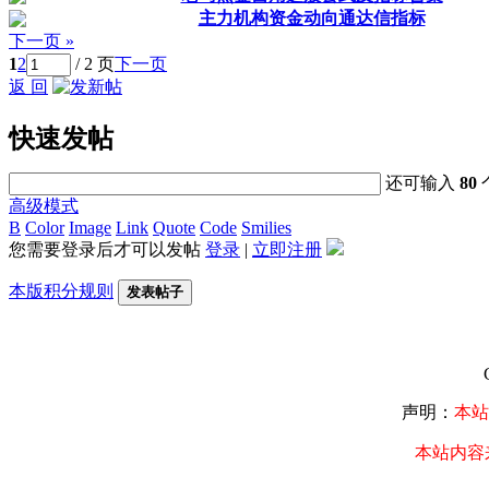
主力机构资金动向通达信指标
下一页 »
1
2
/ 2 页
下一页
返 回
快速发帖
还可输入
80
高级模式
B
Color
Image
Link
Quote
Code
Smilies
您需要登录后才可以发帖
登录
|
立即注册
本版积分规则
发表帖子
声明：
本站
本站内容