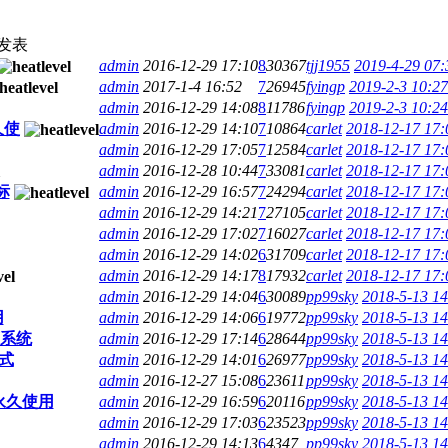
发表
admin
2016-12-29 17:10
8
30367
tjj1955
2019-4-29 07:
admin
2017-1-4 16:52
7
26945
fyingp
2019-2-3 10:27
admin
2016-12-29 14:08
8
11786
fyingp
2019-2-3 10:24
久使
admin
2016-12-29 14:10
7
10864
carlet
2018-12-17 17:
admin
2016-12-29 17:05
7
12584
carlet
2018-12-17 17:
admin
2016-12-28 10:44
7
33081
carlet
2018-12-17 17:
标
admin
2016-12-29 16:57
7
24294
carlet
2018-12-17 17:
admin
2016-12-29 14:21
7
27105
carlet
2018-12-17 17:
admin
2016-12-29 17:02
7
16027
carlet
2018-12-17 17:
admin
2016-12-29 14:02
6
31709
carlet
2018-12-17 17:
admin
2016-12-29 14:17
8
17932
carlet
2018-12-17 17:
admin
2016-12-29 14:04
6
30089
pp99sky
2018-5-13 14
用
admin
2016-12-29 14:06
6
19772
pp99sky
2018-5-13 14
策系统
admin
2016-12-29 17:14
6
28644
pp99sky
2018-5-13 14
式
admin
2016-12-29 14:01
6
26977
pp99sky
2018-5-13 14
admin
2016-12-27 15:08
6
23611
pp99sky
2018-5-13 14
永久使用
admin
2016-12-29 16:59
6
20116
pp99sky
2018-5-13 14
admin
2016-12-29 17:03
6
23523
pp99sky
2018-5-13 14
admin
2016-12-29 14:13
6
4347
pp99sky
2018-5-13 14