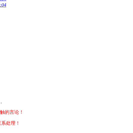
:04
.
触的言论！
联系处理！